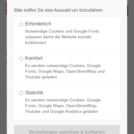
Bitte treffen Sie eine Auswahl um fortzufahren
Erforderlich
RCT - Reisacher Chemie & Technik
Produkte
Oberflächenveredelung
CEMGEL K
Notwendige Cookies und Google Fonts
zulassen damit die Website korrekt
funktioniert
ZUR ERZIELUNG FEINSTER
Komfort
AUSWASCHUNGEN
Es werden notwendige Cookies, Google
CEMGEL K
Fonts, Google Maps, OpenStreetMap und
Youtube geladen
CEMGEL K ist ein dickflüssiges Auswaschgel zur
Statistik
Erzielung feinster Auswaschungen von
Es werden notwendige Cookies, Google
Betonoberflächen im Positivverfahren.
Fonts, Google Maps, OpenStreetMap,
Youtube und Google Analytics geladen
CEMGEL K kann zur Behandlung zementgebundener
Elemente eingesetzt werden, wie z. B.