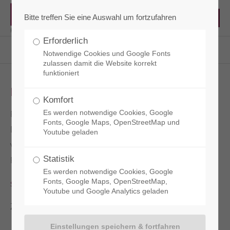
Bitte treffen Sie eine Auswahl um fortzufahren
Erforderlich
RCT - Reisacher Chemie & Technik
Service
Glossar
Begriff
Notwendige Cookies und Google Fonts
zulassen damit die Website korrekt
funktioniert
Fasern
Komfort
Fasern
bestehen aus Glas, Stahl oder Polypropylen.
Es werden notwendige Cookies, Google
Fonts, Google Maps, OpenStreetMap und
Diese werden dem
Beton
beigemischt und
Youtube geladen
verbessern die
Betoneigenschaften
, u.a. die
Festigkeit, die Druckwerte und die Zugwerte.
Statistik
Es werden notwendige Cookies, Google
s. Fasertechnologie
Fonts, Google Maps, OpenStreetMap,
Youtube und Google Analytics geladen
Zurück